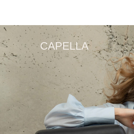
Контакты
О 
Отдел заботы
CA
WhatsApp
Со
Вконтакте
Telegram