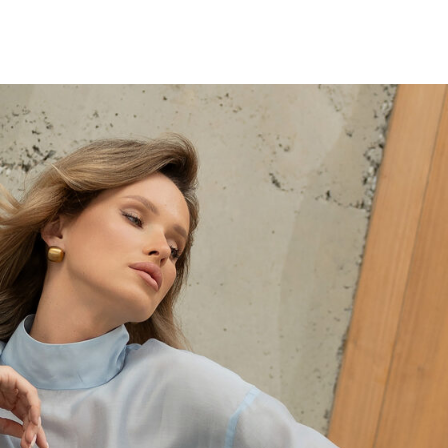
бренде
Покупателям
PELLA
Программа лояльности
Д
трудничество
Подарочные сертификаты
К
Индивидуальный заказ
Т