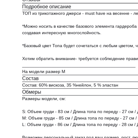
Подробное описание
ТОП из трикотажного джерси - must have на весенне - л
*Можно носить в качестве базового элемента гардероба
создавая интересную многослойность.
*Базовый цвет Топа будет сочетаться с любым цветом, ч
Хотим обратить внимание- требуется соблюдение прави
______________________________________________
На модели размер M
Состав
Состав: 60% вискоза, 35 %нейлон, 5 % эластан
Обмеры
Размеры модели, см:
S: Объем груди - 83 см / Длина топа по переду - 27 см /
М: Объем груди - 85 см / Длина топа по переду - 27 см /
L: Объем груди - 86 см / Длина топа по переду - 28 см /
Возможен персональный заказ под ваш размер, рост, л