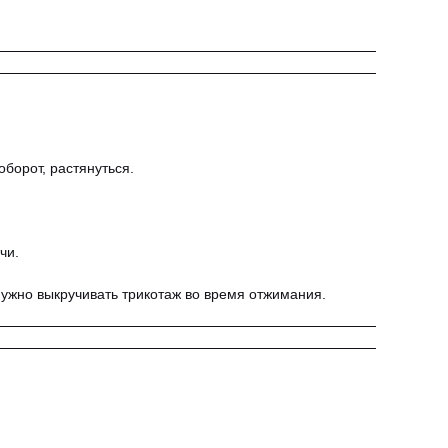
оборот, растянуться.
чи.
 нужно выкручивать трикотаж во время отжимания.
елябинск, Лесопарковая 7
+7 (912) 802-23-22