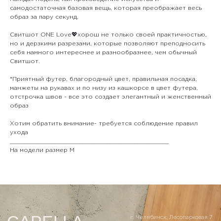
самодостаточная базовая вещь, которая преображает весь
образ за пару секунд.
Контакты
О бренде
Покупателям
Отдел заботы
CAPELLA
Программа лояльности
Свитшот ONE Love💖хорош не только своей практичностью,
WhatsApp
Сотрудничество
Подарочные сертификаты
Вконтакте
Индивидуальный заказ
но и дерзкими разрезами, которые позволяют преподносить
Telegram
Доставка и оплата
себя намного интереснее и разнообразнее, чем обычный
Как сделать возврат
Таблица размеров
Свитшот.
*Приятный футер, благородный цвет, правильная посадка,
манжеты на рукавах и по низу из кашкорсе в цвет футера,
отстрочка швов - все это создает элегантный и женственный
ИП Прокошина Екатерина Сергеевна
Политика конфиденциальности
образ
Хотим обратить внимание- требуется соблюдение правил
ухода
______________________________________________
На модели размер M