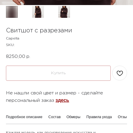
Свитшот с разрезами
Capella
SKU:
8250,00
р.
Купить
Не нашли свой цвет и размер - сделайте
здесь
персональный заказ
CAPELLA
г. Челябинск, Лесопарковая 7
Подробное описание
Состав
Обмеры
Правила ухода
Отзывы
+7 (912) 802-23-22
Каждая модель, как произведение искусства и