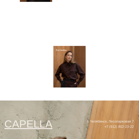
CAPELLA
г. Челябинск, Лесопарковая 7
Свитшоты и лонгсливы
+7 (912) 802-23-22
Контакты
О бренде
Покупателям
Отдел заботы
CAPELLA
Программа лояльности
Верхняя
Платья
Костюмы
WhatsApp
Сотрудничество
Подарочные сертификаты
одежда
Вконтакте
Индивидуальный заказ
Telegram
Доставка и оплата
Как сделать возврат
Таблица размеров
ИП Прокошина Екатерина Сергеевна
Политика конфиденциальности