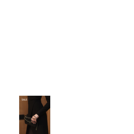
Платье из шифона "Воздух"
Описание
8 900
Подробнее
Топы и блузки
SALE
Жакеты и жилеты
Брюки и юбки