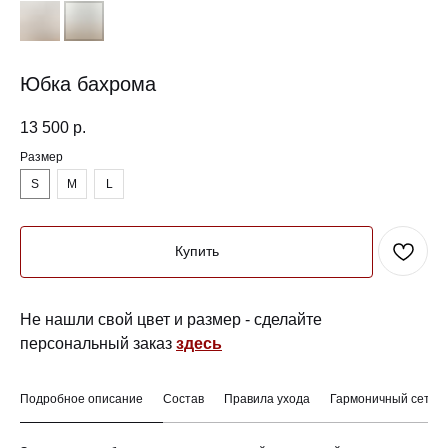
Юбка бахрома
13 500
р.
Размер
S
M
L
Купить
CAPELLA
г. Челябинск, Лесопарковая 7
+7 (912) 802-23-22
Не нашли свой цвет и размер - сделайте
персональный заказ
здесь
Подробное описание
Состав
Правила ухода
Гармоничный сет
Контакты
О бренде
Покупателям
Отдел заботы
CAPELLA
Программа лояльности
WhatsApp
Сотрудничество
Подарочные сертификаты
Вконтакте
Индивидуальный заказ