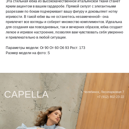
Эта стильная юбка из высококачественной итальянской ткани станет
Telegram
Доставка и оплата
ярким акцентом в вашем гардеробе. Прямой силуэт с элегантными
Как сделать возврат
Таблица размеров
разрезами по бокам подчеркивает вашу фигуру и доковыляет нотку
игривости. В такой юбке вы не останетесь незамеченной– она
привлечет все взгляды и соберет множество комплиментов. Идеальна
для создания как повседневных, так и вечерних образов, юбка создает
легкое и игривое настроение, позволяя вам чувствовать себя уверенно
ИП Прокошина Екатерина Сергеевна
Политика конфиденциальности
и привлекательно в любой ситуации.
Параметры модели: Ог 90 От 60 Об 93 Рост: 173
Размер модели на фото: S
Челябинск 2026