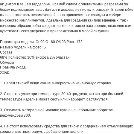
акцентом в вашем гардеробе. Прямой силуэт с элегантными разрезами по
бокам подчеркивает вашу фигуру и доковыляет нотку игривости. В такой юбке
вы не останетесь незамеченной– она привлечет все взгляды и соберет
множество комплиментов. Идеальна для создания как повседневных, так и
вечерних образов, юбка создает легкое и игривое настроение, позволяя вам
чувствовать себя уверенно и привлекательно в любой ситуации.
Параметры модели: Ог 90 От 60 Об 93 Рост: 173
CAPELLA
г. Челябинск, Лесопарковая 7
Размер модели на фото: S
+7 (912) 802-23-22
Состав
68% полиэстер 30% вискоза 2% эластан
Обмеры
Правила ухода
Уход:
Контакты
О бренде
Покупателям
1. Перед стиркой вещи лучше вывернуть на изнаночную сторону.
Отдел заботы
CAPELLA
Программа лояльности
WhatsApp
Сотрудничество
Подарочные сертификаты
Вконтакте
Индивидуальный заказ
2. Стирать лучше при температуре 30-40 градусов, так как при большей
Telegram
Доставка и оплата
температуре изделие может сесть или, наоборот, растянуться.
Как сделать возврат
Таблица размеров
3. Отжимать в стиральной машине нужно на небольших оборотах -
рекомендуем 800.
4. Не стоит использовать средства для стирки с содержанием отбеливающих
ИП Прокошина Екатерина Сергеевна
Политика конфиденциальности
средств, цветных гранул, с добавлением щелочи.