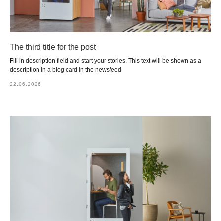
The third title for the post
Fill in description field and start your stories. This text will be shown as a
description in a blog card in the newsfeed
22.06.2026
CAPELLA
г. Челябинск, Лесопарковая 7
+7 (912) 802-23-22
Контакты
О бренде
Покупателям
Отдел заботы
CAPELLA
Программа лояльности
WhatsApp
Сотрудничество
Подарочные сертификаты