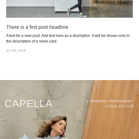
Вконтакте
Индивидуальный заказ
Telegram
Доставка и оплата
Как сделать возврат
Таблица размеров
There is a first post headline
A text for a new post. Add text here as a discription. It will be shown only in
ИП Прокошина Екатерина Сергеевна
Политика конфиденциальности
the description of a news card.
22.06.2026
Челябинск 2026